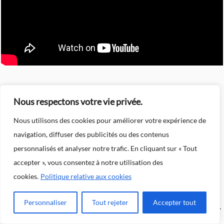
Nous respectons votre vie privée.
LA DIFFÉRENCE ENTRE
Nous utilisons des cookies pour améliorer votre expérience de
DÉVELOPPEMENT ET
navigation, diffuser des publicités ou des contenus
RETOUCHE : QUELQUES
personnalisés et analyser notre trafic. En cliquant sur « Tout
accepter », vous consentez à notre utilisation des
NUANCES
cookies.
Politique relative aux cookies
Personnaliser
Tout rejeter
Accepter tout
Avant d'entrer dans un débat sur la retouche photo, à savoir