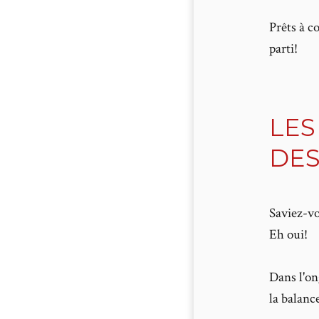
Prêts à c
parti!
LES
DES
Saviez-vo
Eh oui!
Dans l'on
la balanc