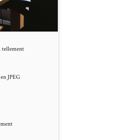
m tellement
s en JPEG
lement