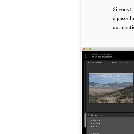
Si vous t
à poser l
automatiq