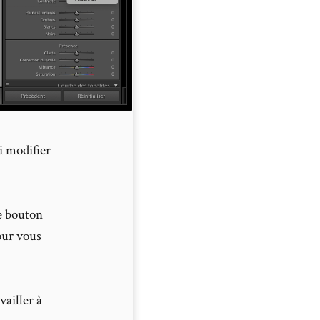
si modifier
le bouton
our vous
ailler à