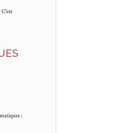
 C'est
UES
?
omatiques :